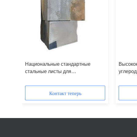
Национальные стандартные
Высокок
стальные листы для
углерод
индивидуальной резки,
индиви
истой
происхождение Цзянсу
резки
Контакт теперь