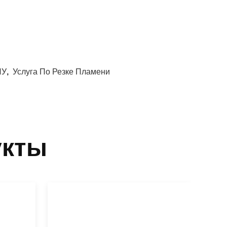
ПУ
,
Услуга По Резке Пламени
укты