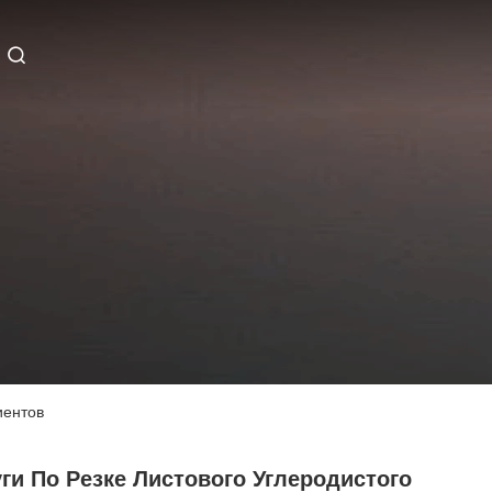
иентов
ги По Резке Листового Углеродистого