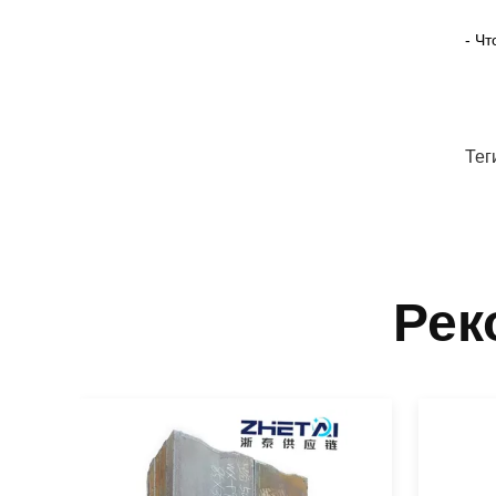
- Чт
Тег
Рек