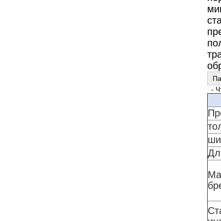
ми
ст
пр
по
тр
об
Па
- Ч
Пр
то
ши
Дл
Ма
бр
Ст