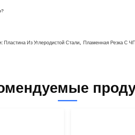
о?
и:
Пластина Из Углеродистой Стали
,
Пламенная Резка С Ч
омендуемые прод