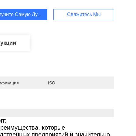
лучите Самую Лучшую Цену
Свяжитесь Мы
дукции
ификация
ISO
ит:
преимущества, которые
дственных предприятий.и значительно