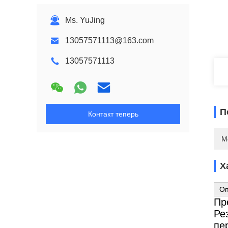
Ms. YuJing
13057571113@163.com
13057571113
П
Контакт теперь
М
Х
Оп
Пр
Ре
пе