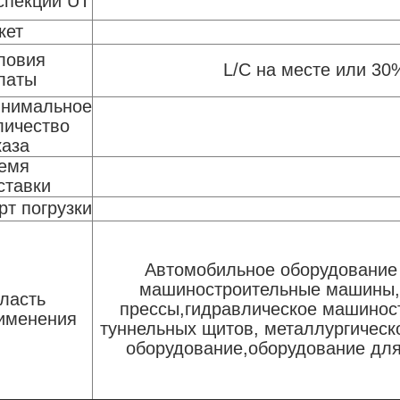
спекции UT
кет
ловия
L/C на месте или 30
латы
нимальное
личество
каза
емя
ставки
рт погрузки
Автомобильное оборудование 
машиностроительные машины, 
ласть
прессы,гидравлическое машиност
именения
туннельных щитов, металлургическ
оборудование,оборудование для