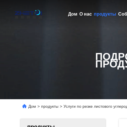
Дом
О нас
продукты
Соб
ПОДР
ПРОД
Дом
>
продукты
>
Услуги по резке листового углер
продукты