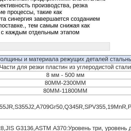
ктивность производства, резка
е процессы, такие как
Эта синергия завершается созданием
поставке., тем самым снижая как
е с каждым отдельным этапом
толщины и материала режущих деталей стальн
Части для резки пластин из углеродистой стали
8 мм - 500 мм
80MM-2300MM
80MM-11800MM
55JR,S355J2,A709Gr50,Q345R,SPV355,19MnR,P
8,JIS G3136,ASTM A370:Уровень три, уровень д