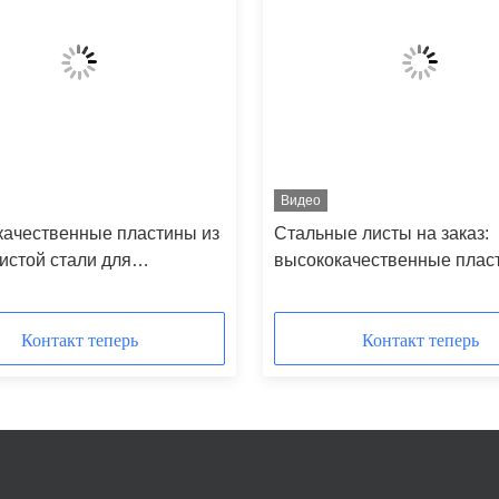
Видео
ачественные пластины из
Стальные листы на заказ:
истой стали для
высококачественные пласт
дуальных спецификаций
углеродистой стали для р
целей
Контакт теперь
Контакт теперь