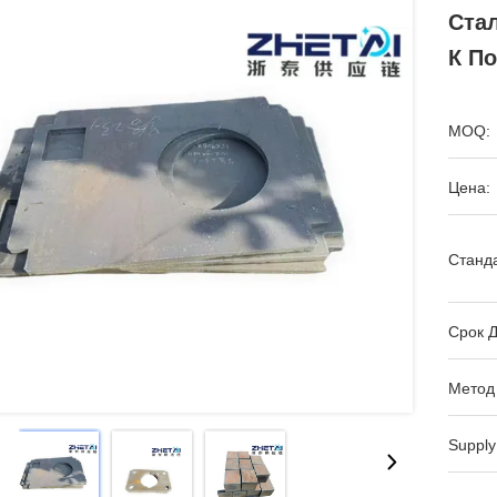
Ста
К П
MOQ:
Цена:
Станда
Срок Д
Метод
Supply