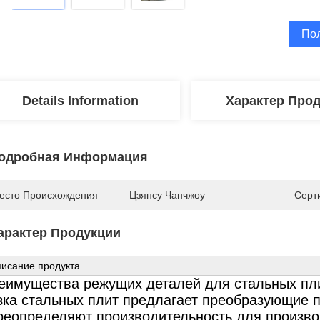
По
Details Information
Характер Про
одробная Информация
есто Происхождения
Цзянсу Чанчжоу
Серт
арактер Продукции
исание продукта
еимущества режущих деталей для стальных пл
зка стальных плит предлагает преобразующие 
реопределяют производительность для произво