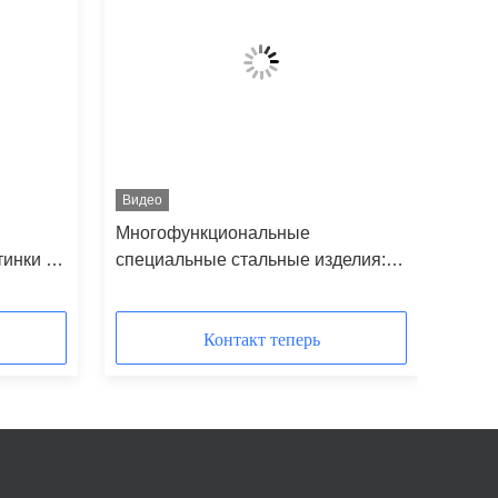
Видео
Многофункциональные
инки из
специальные стальные изделия:
азличных
Премиум-резка пластин из
углеродистой стали
Контакт теперь