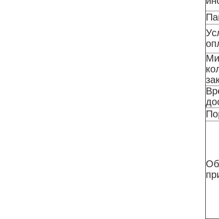
ин
Па
Ус
оп
Ми
ко
за
Вр
до
По
Об
пр