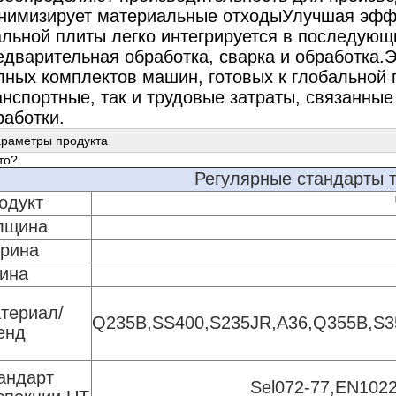
нимизирует материальные отходыУлучшая эффе
альной плиты легко интегрируется в последующи
едварительная обработка, сварка и обработка.
лных комплектов машин, готовых к глобальной 
анспортные, так и трудовые затраты, связанны
работки.
раметры продукта
то?
Регулярные стандарты 
одукт
лщина
рина
ина
териал/
Q235B,SS400,S235JR,A36,Q355B,S3
енд
андарт
Sel072-77,EN1022